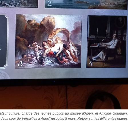
diateur culturel chargé des jeunes publics au musée d'Agen, et Antoine Goumain, 
e la cour de Versailles à Agen" jusqu'au 8 mars. Retour sur les différentes étapes 