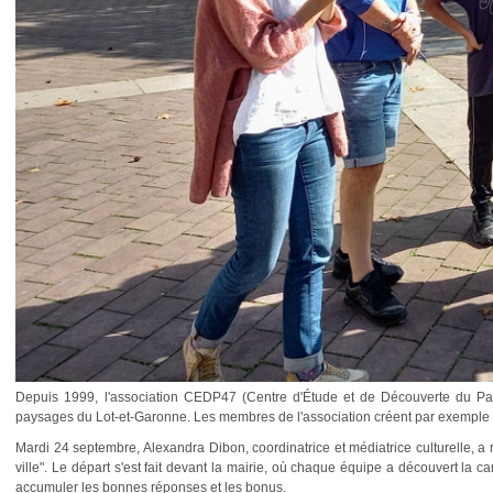
Depuis 1999, l'association CEDP47 (Centre d'Étude et de Découverte du Paysa
paysages du Lot-et-Garonne. Les membres de l'association créent par exemple d
Mardi 24 septembre, Alexandra Dibon, coordinatrice et médiatrice culturelle, a r
ville". Le départ s'est fait devant la mairie, où chaque équipe a découvert la ca
accumuler les bonnes réponses et les bonus.