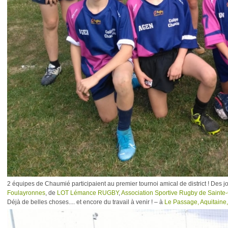
2 équipes de Chaumié participaient au premier tournoi amical de district ! Des 
Foulayronnes
, de
LOT Lémance RUGBY
,
Association Sportive Rugby de Sainte
Déjà de belles choses.... et encore du travail à venir !
– à
Le Passage, Aquitaine