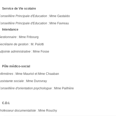
Service de Vie scolaire
onseillère Principale d'Education
: Mme Gastaldo
Conseillère Principale d'Education
: Mme Favreau
Intendance
Gestionnaire
: Mme Fribourg
ecrétaire de gestion
: M. Païotti
djointe administrative
: Mme Fosse
Pôle médico-social
nfirmières
: Mme Mauriol et Mme Chaaban
ssistante sociale
: Mme Durovray
onseillère d'orientation psychologue
: Mme Pailhère
C.D.I.
Professeur documentaliste
: Mme Rouchy