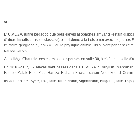
L' U.P.E.2A. (unité pédagogique pour élèves allophones arrivants) est un disposit
d'abord inscrits dans les classes (de la sixième à la troisième) avec les jeunes 
l'histoire-géographie, les S.V.T. ou la physique-chimie : ils suivent pendant ce
par semaine).
Au collège Chaumié, ces cours sont dispensés en salle 30, à côté de la salle d
En 2016-2017, 32 élèves sont passés dans l' U.P.E.2A. : Daryush, Mehraban, 
Benitto, Malak, Hiba, Ziad, Hamza, Hicham, Kawtar, Yassin, Nour, Fouad, Costin
Ils viennent de : Syrie, Irak, Italie, Kirghizistan, Afghanistan, Bulgarie, Italie,