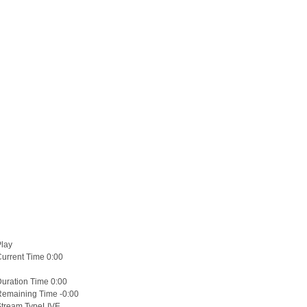
Play
Current Time
0:00
Duration Time
0:00
Remaining Time
-0:00
Stream Type
LIVE