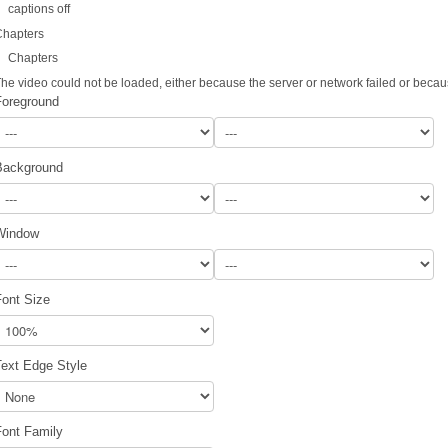
captions off
Chapters
Chapters
he video could not be loaded, either because the server or network failed or becau
Foreground
Background
Window
Font Size
Text Edge Style
Font Family