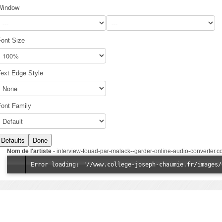
Window
Font Size
Text Edge Style
Font Family
Defaults
Done
Nom de l'artiste
-
interview-fouad-par-malack--garder-online-audio-converter.