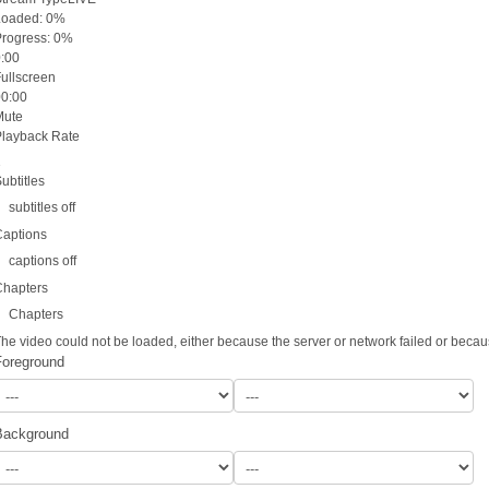
Loaded
: 0%
Progress
: 0%
0:00
Fullscreen
00:00
Mute
Playback Rate
1
ubtitles
subtitles off
Captions
captions off
Chapters
Chapters
he video could not be loaded, either because the server or network failed or becau
Foreground
Background