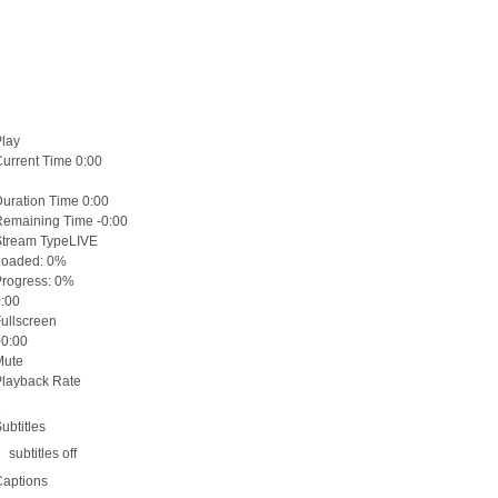
Play
Current Time
0:00
Duration Time
0:00
Remaining Time
-0:00
Stream Type
LIVE
Loaded
: 0%
Progress
: 0%
0:00
Fullscreen
00:00
Mute
Playback Rate
1
ubtitles
subtitles off
Captions