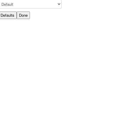
Defaults
Done